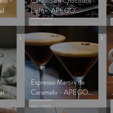
elo -
Carajillo de Chocolate
al
Light - APEGO
Tradicional
-
Espresso Martini de
al
Caramelo - APEGO
Tradicional