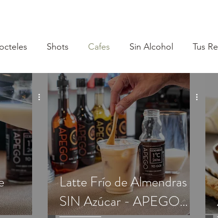
octeles
Shots
Cafes
Sin Alcohol
Tus R
e
Latte Frío de Almendras
SIN Azúcar - APEGO