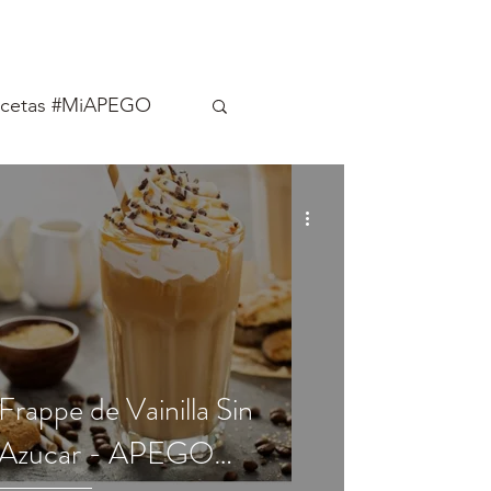
ecetas #MiAPEGO
Frappe de Vainilla Sin
Azucar - APEGO