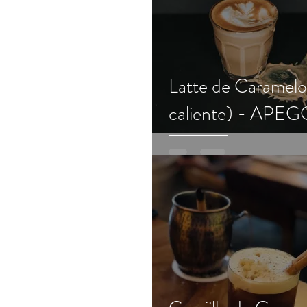
Latte de Caramelo 
caliente) - APE
Tradicional