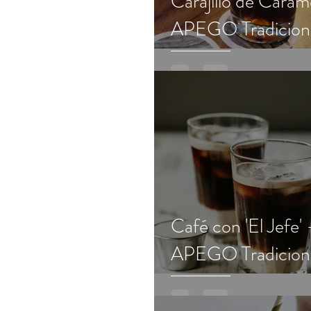
Carajillo de Caram
APEGO Tradicion
Café con 'El Jefe' 
APEGO Tradicion