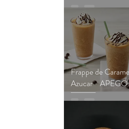
Frappe de Carame
Azucar - APEGO
tradicional