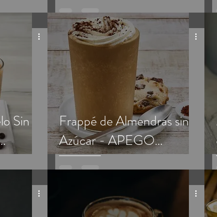
Tradicional
lo Sin
Frappé de Almendras sin
Azúcar - APEGO
Tradicional