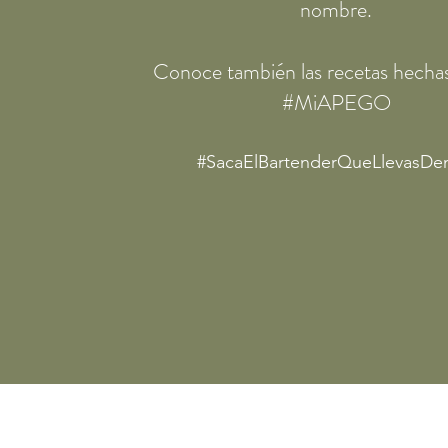
nombre.
Conoce también las recetas hechas
#MiAPEGO
#SacaElBartenderQueLlevasDe