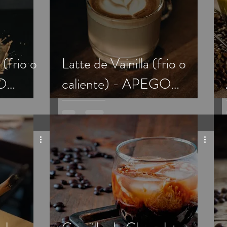
(frio o
Latte de Vainilla (frio o
GO
caliente) - APEGO
Tradicional