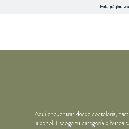
Esta página we
APEGO
Convertimos lo cotidiano en EXTRAORDINARIO
Aquí encuentras desde coctelería, hast
alcohol. Escoge tu categoría o busca t