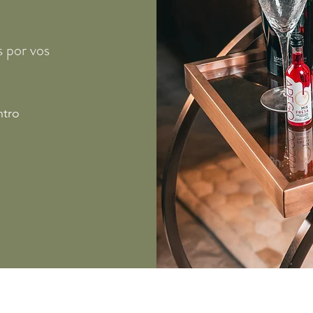
 por vos
ntro